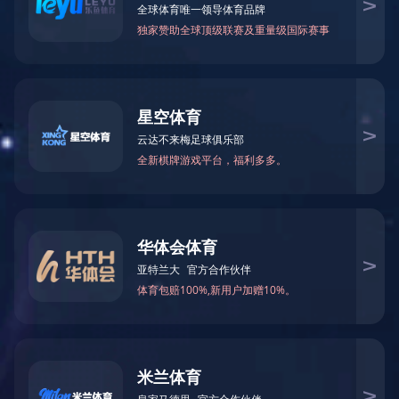
禾大道八一科技产业园2栋首层，是一家拥有先进技术和
工程经验的国家高新技术企业。专注于“环境治理”技术
的研发和实施的企业；是一家拥有先进技术和工程经验
的环保公司，主要从事环保咨询、环保手续、技术服
务、运营维护、在线监测、危废固废处理、环保管家等
全方位的环保服务；承接环保工程、市政工程、机电工
程，暖通工程，钢结构工程，生态修复工程；专业从事
污水处理、废气治理、通风除尘、噪声治理、除臭、甲
醛治理多年，拥有自己的设备生产工厂。