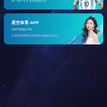
[2026-04-27]
全国首例制冷控温气承式基坑气膜亮相...
[2026-03-28]
从生态环境法典草案感悟习近平生态文...
[2026-03-11]
老城市新活力！APEC广州之约，见...
[2026-02-06]
400-698-2838
Copyright © 米兰体育 版权所有