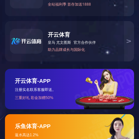
农村生活污水治理
污水治理案例
废气治理案例
无车车间案例
机电暖通工程
防白蚁、除甲醛