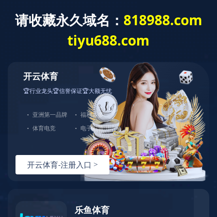
公司概况
Company
查看更多
米兰体育
米兰体育成立于2009年12月，位于广州市白云区嘉禾均