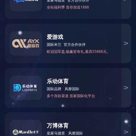
项目案例
Project
查看更多