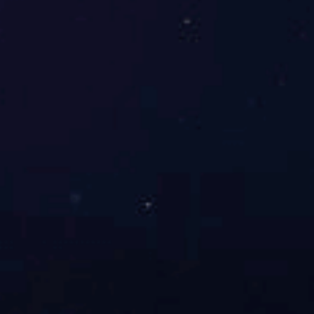
体会体育官方
网站
|
KY.COM
|
米
兰体育
|
爱游