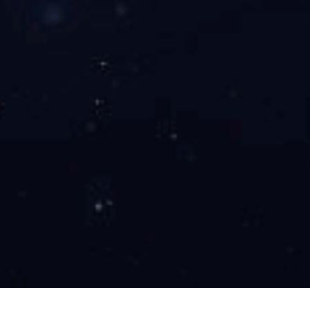
戏ayx登录入
口
|
华体会
hth·（体育）
中国官方网站
|
米兰体育
|
星