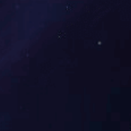
开云网页版登
录入口
|
米兰
体育下载（中
国）官方网站
登录入口
|
华