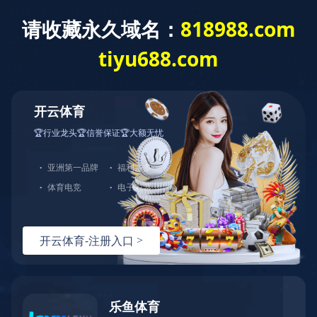
公司概况
Company
查看更多
米兰体育
米兰体育成立于2009年12月，位于广州市白云区嘉禾均