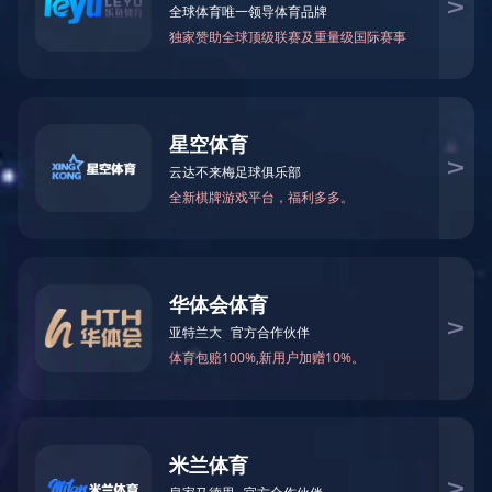
禾大道八一科技产业园2栋首层，是一家拥有先进技术和
工程经验的国家高新技术企业。专注于“环境治理”技术
的研发和实施的企业；是一家拥有先进技术和工程经验
的环保公司，主要从事环保咨询、环保手续、技术服
务、运营维护、在线监测、危废固废处理、环保管家等
全方位的环保服务；承接环保工程、市政工程、机电工
程，暖通工程，钢结构工程，生态修复工程；专业从事
污水处理、废气治理、通风除尘、噪声治理、除臭、甲
醛治理多年，拥有自己的设备生产工厂。