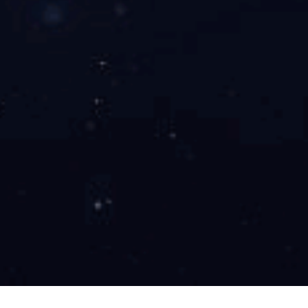
戏ayx登录入
口
|
华体会
hth·（体育）
中国官方网站
|
米兰体育
|
星