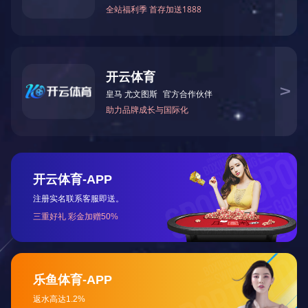
农村生活污水治理
污水治理案例
废气治理案例
无车车间案例
机电暖通工程
防白蚁、除甲醛