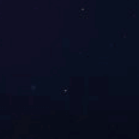
体会体育官方
网站
|
KY.COM
|
米
兰体育
|
爱游