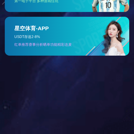
[2026-04-27]
全国首例制冷控温气承式基坑气膜亮相...
[2026-03-28]
从生态环境法典草案感悟习近平生态文...
[2026-03-11]
老城市新活力！APEC广州之约，见...
[2026-02-06]
400-698-2838
Copyright © 米兰体育 版权所有