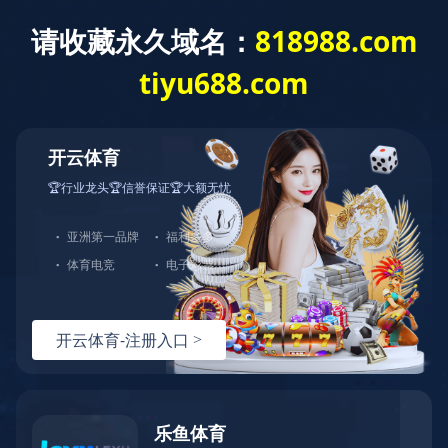
公司概况
Company
查看更多
米兰体育
米兰体育成立于2009年12月，位于广州市白云区嘉禾均