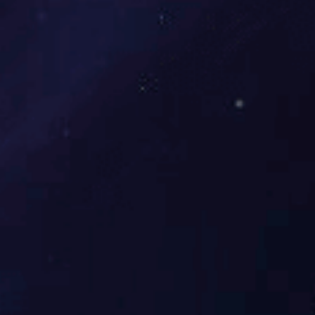
开云网页版登
录入口
|
米兰
体育下载（中
国）官方网站
登录入口
|
华