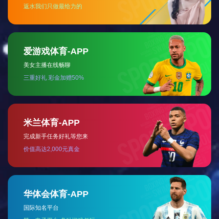
广东某企业地块土壤修...
市政工程
挥发性有机物（VOC...
新闻资讯
News
查看更多
推进河流、湖泊、近岸海域协同治理 大...