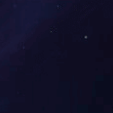
开云网页版登
录入口
|
米兰
体育下载（中
国）官方网站
登录入口
|
华