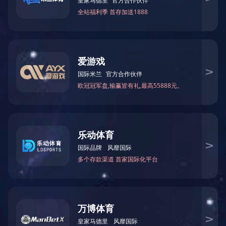
项目案例
Project
查看更多