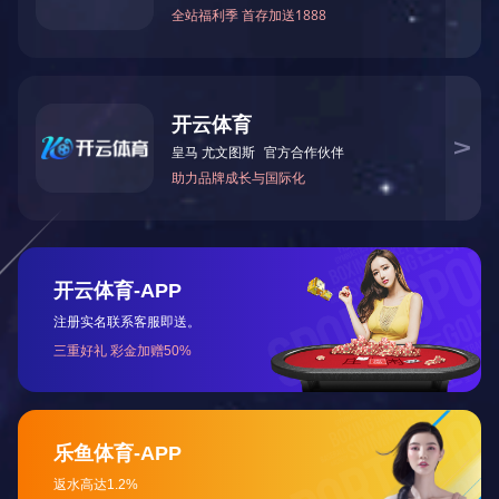
农村生活污水治理
污水治理案例
废气治理案例
无车车间案例
机电暖通工程
防白蚁、除甲醛