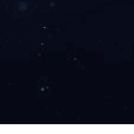
戏ayx登录入
口
|
华体会
hth·（体育）
中国官方网站
|
米兰体育
|
星