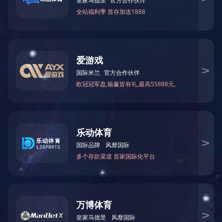
项目案例
Project
查看更多